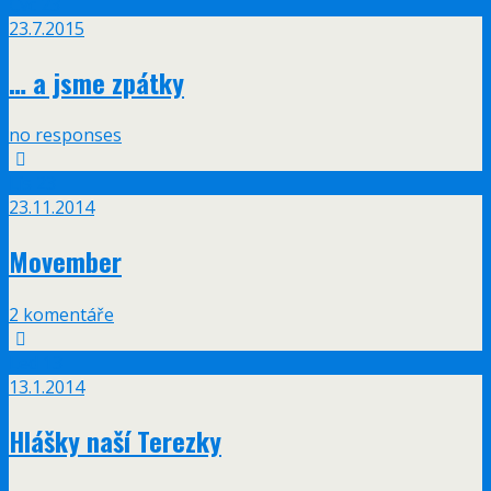
Čvc
23
23.7.2015
… a jsme zpátky
no responses
Lis
23
23.11.2014
Movember
2 komentáře
Led
13
13.1.2014
Hlášky naší Terezky