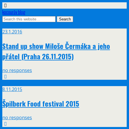
kocourův blog
Led
23
23.1.2016
Stand up show Miloše Čermáka a jeho
přátel (Praha 26.11.2015)
no responses
Lis
8
8.11.2015
Špilberk Food festival 2015
no responses